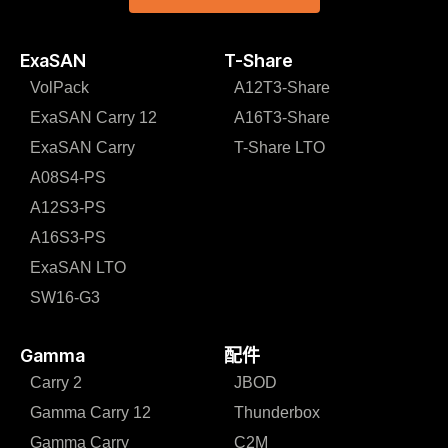
ExaSAN
T-Share
VolPack
A12T3-Share
ExaSAN Carry 12
A16T3-Share
ExaSAN Carry
T-Share LTO
A08S4-PS
A12S3-PS
A16S3-PS
ExaSAN LTO
SW16-G3
Gamma
配件
Carry 2
JBOD
Gamma Carry 12
Thunderbox
Gamma Carry
C2M