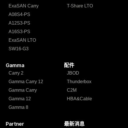
ExaSAN Carry
T-Share LTO
A08S4-PS
A12S3-PS
A16S3-PS
ExaSAN LTO
SW16-G3
Gamma
配件
Carry 2
JBOD
Gamma Carry 12
Thunderbox
Gamma Carry
C2M
Gamma 12
HBA&Cable
Gamma 8
Partner
最新消息