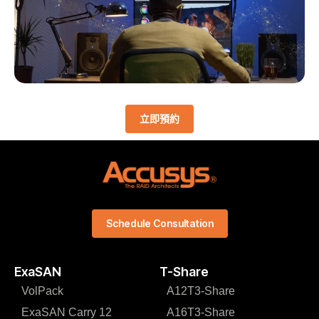
立即預約
Schedule Consultation
ExaSAN
T-Share
VolPack
A12T3-Share
ExaSAN Carry 12
A16T3-Share