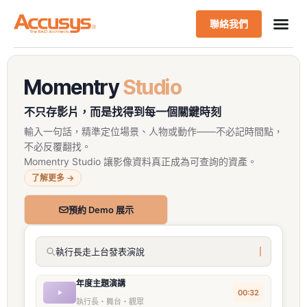
聯絡我們
Momentry
Studio
不只存影片，而是找得到每一個關鍵時刻
輸入一句話，精準定位場景、人物或動作——不必記時間點，
不必反覆翻找。
Momentry Studio 讓影像資料真正成為可查詢的資產。
了解更多 →
預約 Demo 展示
執行長走上台發表演說
年度主題演講
00:32
執行長・舞台・觀眾