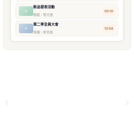
新品發表活動
05:10
簡報・聚光燈
第二季全員大會
12:04
演講・麥克風