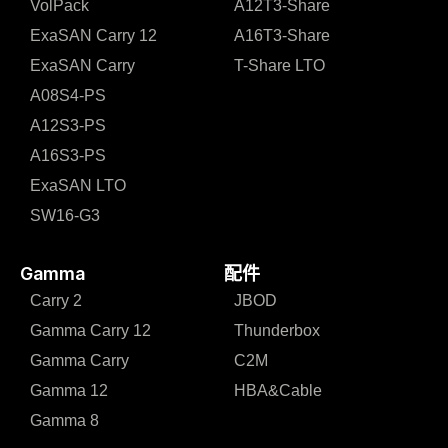
VolPack
A12T3-Share
ExaSAN Carry 12
A16T3-Share
ExaSAN Carry
T-Share LTO
A08S4-PS
A12S3-PS
A16S3-PS
ExaSAN LTO
SW16-G3
Gamma
配件
Carry 2
JBOD
Gamma Carry 12
Thunderbox
Gamma Carry
C2M
Gamma 12
HBA&Cable
Gamma 8