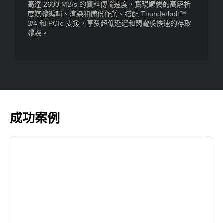
高達 2600 MB/s 的資料傳輸速度，實現順暢的高解析
度媒體編輯、渲染和備份作業。搭配 Thunderbolt™
3/4 和 PCIe 支援，享受超低延遲和閃電般快速的存取
體驗。
成功案例