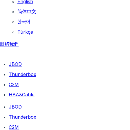
English
简体中文
한국어
Türkçe
聯絡我們
JBOD
Thunderbox
C2M
HBA&Cable
JBOD
Thunderbox
C2M