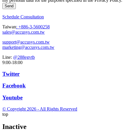
my personal data for the purposes specified in the Privacy Policy.
Send
Schedule Consultation
Taiwan
:
+886-3-5600258
sales@accusys.com.tw
support@accusys.com.tw
marketing@accusys.com.tw
Line:
@288egvtb
9:00-18:00
Twitter
Facebook
Youtube
© Copyright 2026 - All Rights Reserved
top
Inactive