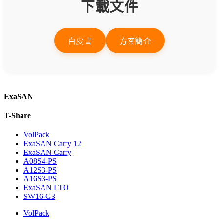
下載文件
白皮書
方案簡介
ExaSAN
T-Share
VolPack
ExaSAN Carry 12
ExaSAN Carry
A08S4-PS
A12S3-PS
A16S3-PS
ExaSAN LTO
SW16-G3
VolPack