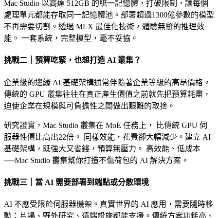
Mac Studio
以高達 512GB 的統一記憶體
，打破限制，讓每個
處理單元都能存取同一記憶體池。部署超過1300億參數的模型
不再需要切割。透過 MLX 最佳化技術，體驗無縫的推理效
能。
一套系統，完整模型，毫不妥協。
挑戰二｜預算吃緊，也想打造 AI 叢集？
企業級的邊緣 AI 基礎架構通常伴隨著企業等級的高昂價格。
傳統的 GPU 叢集往往在真正產生價值之前就先把預算耗盡，
迫使企業在規模與可負擔性之間做出艱難的取捨。
研究證實，Mac Studio 叢集在 MoE 任務上，
比傳統 GPU 伺
服器性價比高出22倍。
同樣效能，花費卻大幅減少。建立 AI
基礎架構，既強大又省錢，預算無壓力。
高效能、低成本
──Mac Studio 叢集幫你打造不傷荷包的 AI 解決方案。
挑戰三｜當 AI 需要部署到端點或分散環境
AI 不應受限於伺服器機架。真實世界的 AI 應用，需要隨時移
動：片場、野外研究、遠端設施都能支援。傳統方案功耗高、