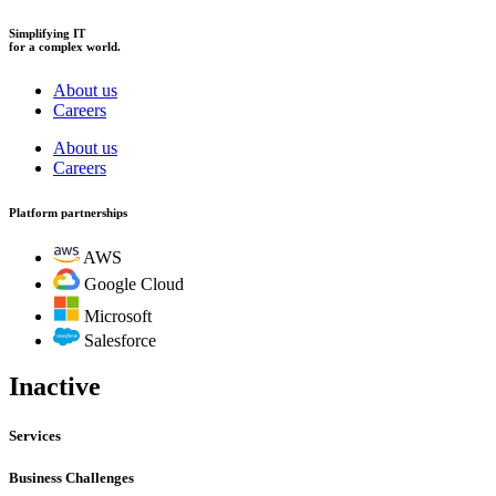
Simplifying IT
for a complex world.
About us
Careers
About us
Careers
Platform partnerships
AWS
Google Cloud
Microsoft
Salesforce
Inactive
Services
Business Challenges