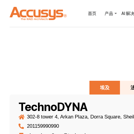
首页
产品
AI 解
埃及
TechnoDYNA
302-8 tower 4, Arkan Plaza, Dorra Square, Shei
201159990990