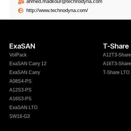
ahmed.madkour@technodyna.com
http://www.technodyna.com/
ExaSAN
T-Share
VolPack
A12T3-Share
ExaSAN Carry 12
A16T3-Share
ExaSAN Carry
T-Share LTO
A08S4-PS
A12S3-PS
A16S3-PS
ExaSAN LTO
SW16-G3