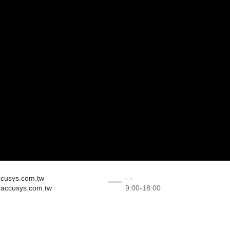
cusys.com.tw
-
-
accusys.com.tw
9:00-18:00
© Copyright 2026 - All Rights Reserved