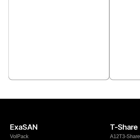
ExaSAN
T-Share
VolPack
A12T3-Share