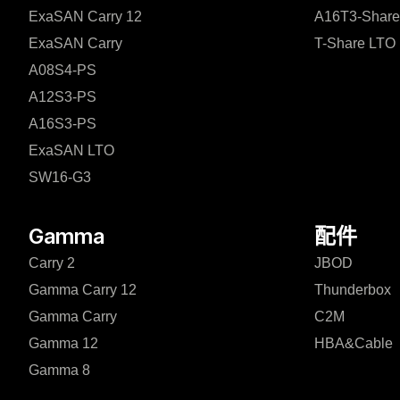
ExaSAN Carry 12
A16T3-Share
ExaSAN Carry
T-Share LTO
A08S4-PS
A12S3-PS
A16S3-PS
ExaSAN LTO
SW16-G3
Gamma
配件
Carry 2
JBOD
Gamma Carry 12
Thunderbox
Gamma Carry
C2M
Gamma 12
HBA&Cable
Gamma 8