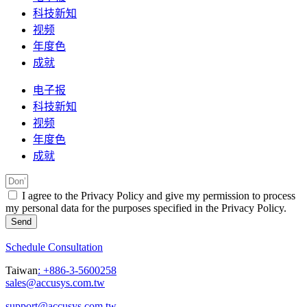
科技新知
视频
年度色
成就
电子报
科技新知
视频
年度色
成就
I agree to the Privacy Policy and give my permission to process
my personal data for the purposes specified in the Privacy Policy.
Send
Schedule Consultation
Taiwan
:
+886-3-5600258
sales@accusys.com.tw
support@accusys.com.tw