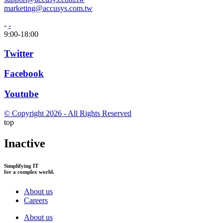
marketing@accusys.com.tw
-
-
9:00-18:00
Twitter
Facebook
Youtube
© Copyright 2026 - All Rights Reserved
top
Inactive
Simplifying IT
for a complex world.
About us
Careers
About us