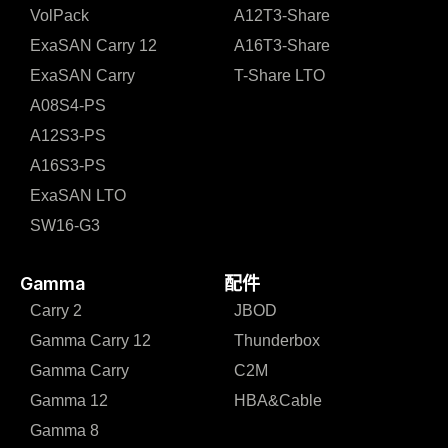
VolPack
A12T3-Share
ExaSAN Carry 12
A16T3-Share
ExaSAN Carry
T-Share LTO
A08S4-PS
A12S3-PS
A16S3-PS
ExaSAN LTO
SW16-G3
Gamma
配件
Carry 2
JBOD
Gamma Carry 12
Thunderbox
Gamma Carry
C2M
Gamma 12
HBA&Cable
Gamma 8