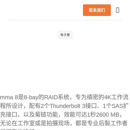
联系我们
首页
产品
AI 解决方案
成功案例
合作伙伴
最新信息
技术支援
关于我们
简体中文
电子报
mma 8是8-bay的RAID系统，专为缜密的4K工作流
程所设计，配有2个Thunderbolt 3接口、1个SAS扩
充接口、以及菊链功能，效能可达1秒2600 MB，
无论在工作室或是拍摄现场，都是专业后製工作者