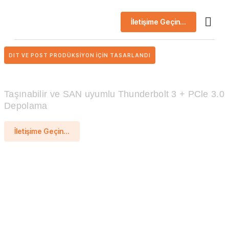
İletişime Geçin...
AI Çö
Başarı 
Şirket Prof
DIT VE POST PRODÜKSIYON IÇIN TASARLANDI
Taşınabilir ve SAN uyumlu Thunderbolt 3 + PCle 3.0
Depolama
İletişime Geçin...