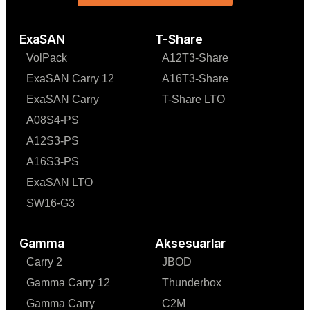
ExaSAN
T-Share
VolPack
A12T3-Share
ExaSAN Carry 12
A16T3-Share
ExaSAN Carry
T-Share LTO
A08S4-PS
A12S3-PS
A16S3-PS
ExaSAN LTO
SW16-G3
Gamma
Aksesuarlar
Carry 2
JBOD
Gamma Carry 12
Thunderbox
Gamma Carry
C2M