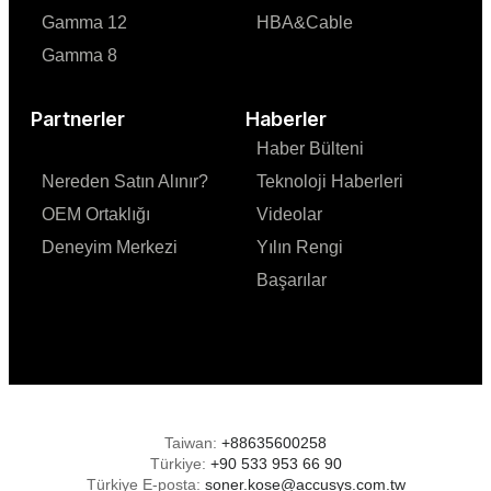
Gamma 12
HBA&Cable
Gamma 8
Partnerler
Haberler
Haber Bülteni
Nereden Satın Alınır?
Teknoloji Haberleri
OEM Ortaklığı
Videolar
Deneyim Merkezi
Yılın Rengi
Başarılar
Taiwan:
+88635600258
Türkiye:
+90 533 953 66 90
Türkiye E-posta:
soner.kose@accusys.com.tw