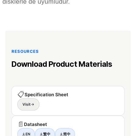
disklerle de uyumludur.
RESOURCES
Download Product Materials
📋
Specification Sheet
Visit
📄
Datasheet
EN
繁中
简中